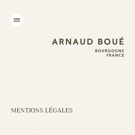
Skip
MENTIONS
to
content
LÉGALES
MENU
Arnaud
Grand
Boué
Vin
de
Bourgogne
MENTIONS
LÉGALES